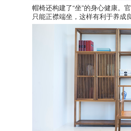
帽椅还构建了“坐”的身心健康。
只能正襟端坐，这样有利于养成