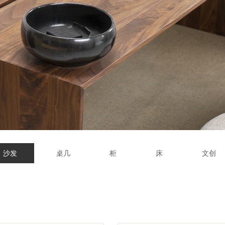
沙发
桌几
柜
床
文创