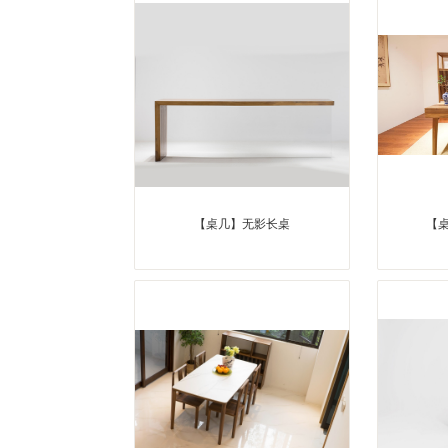
【桌几】无影长桌
【桌