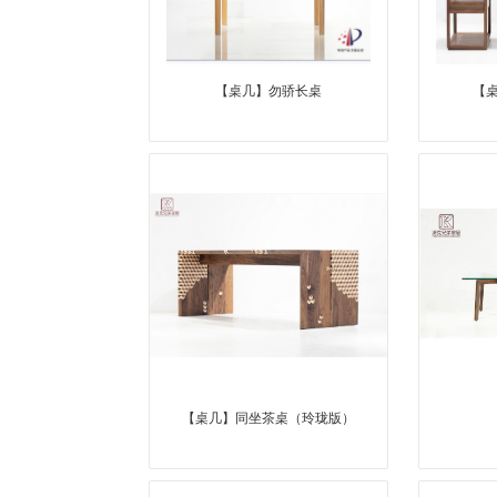
【桌几】勿骄长桌
【桌
【桌几】同坐茶桌（玲珑版）