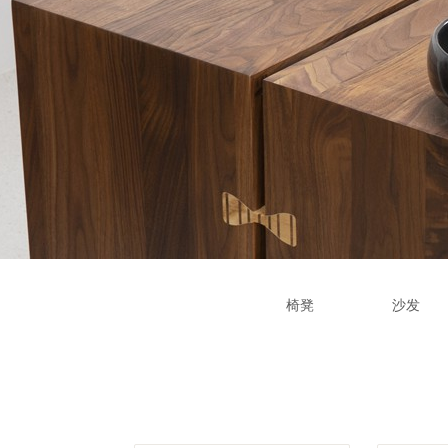
椅凳
沙发